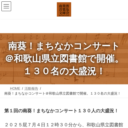
コ
ナ
ン
ビ
テ
ゲ
ン
ー
ツ
シ
へ
ョ
ス
ン
南葵！まちなかコンサート
キ
に
ッ
移
＠和歌山県立図書館で開催。
プ
動
１３０名の大盛況！
HOME
活動報告
南葵！まちなかコンサート＠和歌山県立図書館で開催。１３０名の大盛況！
第１回の南葵！まちなかコンサート１３０人の大盛況！
２０２５屁７月４日１２時３０分から、和歌山県立図書館